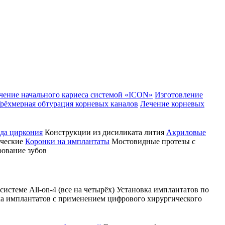
чение начального кариеса системой «ICON»
Изготовление
рёхмерная обтурация корневых каналов
Лечение корневых
да циркония
Конструкции из дисиликата лития
Акриловые
ческие
Коронки на имплантаты
Мостовидные протезы с
ование зубов
истеме All-on-4 (все на четырёх)
Установка имплантатов по
а имплантатов с применением цифрового хирургического