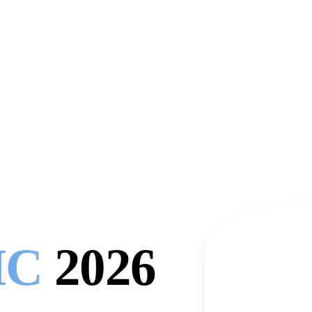
жнее
вам действительно
ловечески.