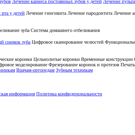
зубов
Лечение кариеса постоянных зубов у детей
Лечение пульпи
рта у детей
Лечение гингивита
Лечение пародонтита
Лечение а
еливание зуба
Система домашнего отбеливания
й снимок зуба
Цифровое сканирование челюстей
Функциональн
ческие коронки
Цельнолитые коронки
Временные конструкции
фровое моделирование
Фрезерование коронок и протезов
Печать
линикам
Врачам-ортопедам
Зубным техникам
кая информация
Политика конфиденциальности