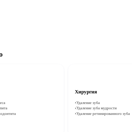
о
Хирургия
еса
Удаление зуба
пита
Удаление зуба мудрости
иодонтита
Удаление ретинированного зуба