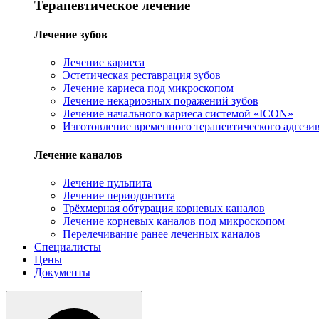
Терапевтическое лечение
Лечение зубов
Лечение кариеса
Эстетическая реставрация зубов
Лечение кариеса под микроскопом
Лечение некариозных поражений зубов
Лечение начального кариеса системой «ICON»
Изготовление временного терапевтического адгези
Лечение каналов
Лечение пульпита
Лечение периодонтита
Трёхмерная обтурация корневых каналов
Лечение корневых каналов под микроскопом
Перелечивание ранее леченных каналов
Специалисты
Цены
Документы