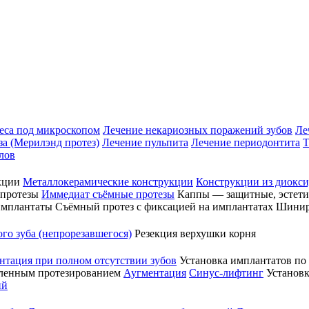
еса под микроскопом
Лечение некариозных поражений зубов
Ле
за (Мерилэнд протез)
Лечение пульпита
Лечение периодонтита
Т
лов
кции
Металлокерамические конструкции
Конструкции из диокси
протезы
Иммедиат съёмные протезы
Каппы — защитные, эстети
имплантаты
Съёмный протез с фиксацией на имплантатах
Шинир
го зуба (непрорезавшегося)
Резекция верхушки корня
тация при полном отсутствии зубов
Установка имплантатов по с
дленным протезированием
Аугментация
Синус-лифтинг
Установк
ий