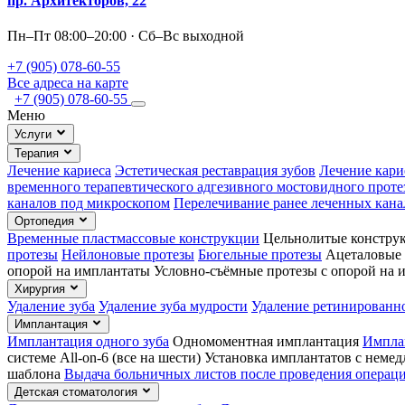
пр. Архитекторов, 22
Пн–Пт 08:00–20:00 · Сб–Вс выходной
+7 (905) 078-60-55
Все адреса на карте
+7 (905) 078-60-55
Меню
Услуги
Терапия
Лечение кариеса
Эстетическая реставрация зубов
Лечение кари
временного терапевтического адгезивного мостовидного проте
каналов под микроскопом
Перелечивание ранее леченных кана
Ортопедия
Временные пластмассовые конструкции
Цельнолитые констру
протезы
Нейлоновые протезы
Бюгельные протезы
Ацеталовые 
опорой на имплантаты
Условно-съёмные протезы с опорой на 
Хирургия
Удаление зуба
Удаление зуба мудрости
Удаление ретинированно
Имплантация
Имплантация одного зуба
Одномоментная имплантация
Имплан
системе All-on-6 (все на шести)
Установка имплантатов с неме
шаблона
Выдача больничных листов после проведения операц
Детская стоматология