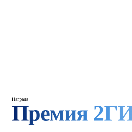
Сеть честных стоматологий
Здоровье
ва
чека
У нас не продают — у нас лечат. Только то, что 
нужно. По показаниям, простыми словами, по-че