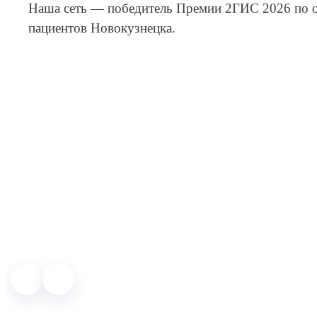
Написать в
MAX
Telegram
WhatsApp
Записаться на приём
ВКонтакте
20 лет
99 342
3 клиники
лечим без лишних процедур
пациентов
в Новокузнецке