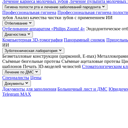
Лечение кариеса молочных зубов
Лечение пульпита молочных 
Гигиена полости рта и лечение заболеваний пародонта
Профессиональная гигиена
Профессиональная гигиена полости 
зубов
Анализ качества чистки зубов с применением ИИ
Отбеливание
Отбеливание аппаратом «Philips Zoom! 4»
Эндодонтическое отб
Диагностика
Компьютерная 3D-томография
Панорамный снимок
Прицельны
ИИ
Зуботехническая лаборатория
Безметалловые конструкции (цирконий, E-max)
Металлокерами
Съёмные бюгельные протезы
Съёмные ацеталовые протезы
Ци
шаблонов
Печать 3D-моделей челюстей
Стоматологическим к
Лечение по ДМС
Специалисты
Цены
Документы
Документы для заполнения
Больничный лист и ДМС
Юридичес
Telegram
MAX