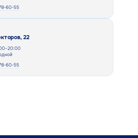
078-60-55
екторов, 22
:00–20:00
одной
078-60-55
)