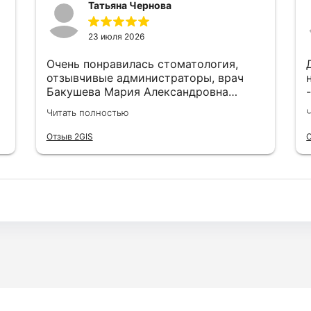
Татьяна Чернова
23 июля 2026
Очень понравилась стоматология,
отзывчивые администраторы, врач
Бакушева Мария Александровна
самая лучшая, спокойная,
Читать полностью
внимательная, все объяснила, лечение
очень аккуратно и безболезненно.
Отзыв 2GIS
О