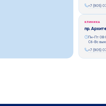
+7 (905) 
КЛИНИКА
пр. Архит
Пн–Пт 08
Сб–Вс вых
+7 (905) 
ON»
о адгезивного мостовидного протеза (Мерилэнд протез
м