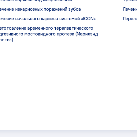
ечение некариозных поражений зубов
Лечен
ечение начального кариеса системой «ICON»
Перел
зготовление временного терапевтического
дгезивного мостовидного протеза (Мерилэнд
ротез)