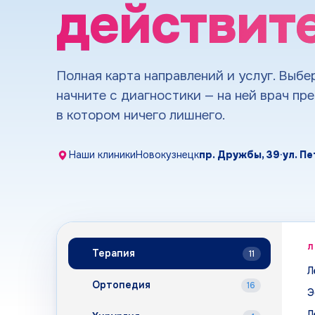
действит
Полная карта направлений и услуг. Выбе
начните с диагностики — на ней врач пр
в котором ничего лишнего.
Наши клиники
Новокузнецк
пр. Дружбы, 39
·
ул. П
Направления и ус
Л
Терапия
11
Л
Ортопедия
16
Э
Л