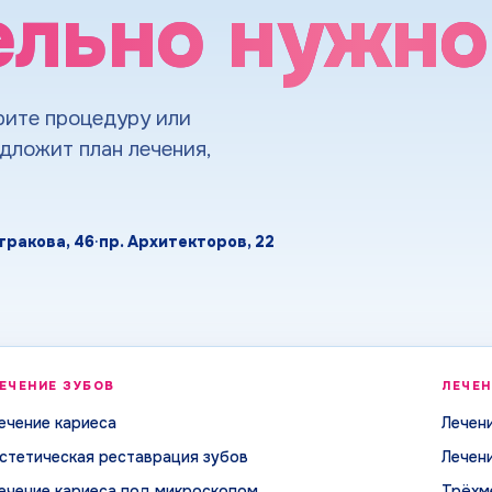
ельно нужно
рите процедуру или
едложит план лечения,
етракова, 46
·
пр. Архитекторов, 22
луги клиники
ЕЧЕНИЕ ЗУБОВ
ЛЕЧЕН
ечение кариеса
Лечен
стетическая реставрация зубов
Лечен
ечение кариеса под микроскопом
Трёхм