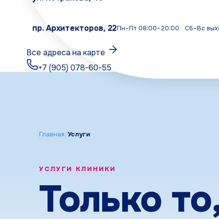
пр. Архитекторов, 22
Пн–Пт 08:00–20:00 · Сб–Вс вы
Все адреса на карте
+7 (905) 078-60-55
Терапия
Ортопедия
Хирургия
Главная
Услуги
Имплантация
Детская стоматология
Гигиена полости рта и лечение заболевани
УСЛУГИ КЛИНИКИ
Отбеливание
Только то
Диагностика