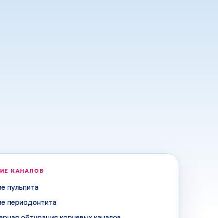
ИЕ КАНАЛОВ
ие пульпита
ие периодонтита
ерная обтурация корневых каналов