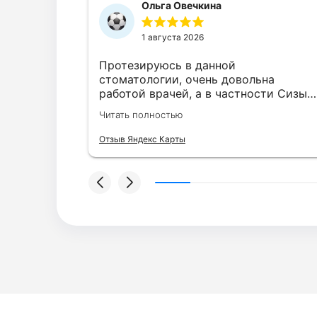
Ольга Овечкина
1 августа 2026
Протезируюсь в данной
 «Твоя
стоматологии, очень довольна
вис и
работой врачей, а в частности Сизых
С первых
Владиславом Сергеевичем! Отличная
Читать полностью
а
работа персонала всей клиники,
 очень
советую данную стоматологию.
Отзыв Яндекс Карты
гли
ся, что
а.
сокий
и. Врач
анием
доверие и
ор
и
ял каждый
клиника