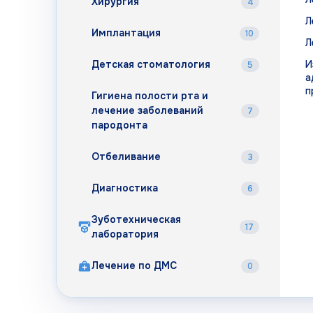
Хирургия
4
Л
Имплантация
10
Л
Детская стоматология
И
5
а
п
Гигиена полости рта и
лечение заболеваний
7
пародонта
Отбеливание
3
Диагностика
6
Зуботехническая
17
лаборатория
Лечение по ДМС
0