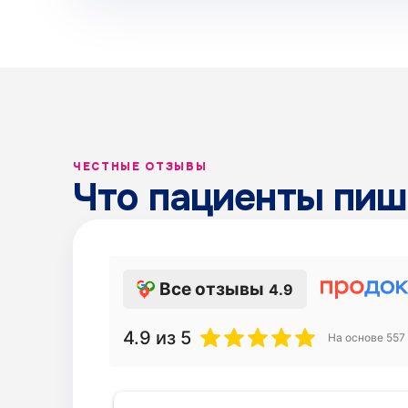
ЧЕСТНЫЕ ОТЗЫВЫ
Что пациенты пиш
Зуботехническая лаборатория
Все отзывы
4.9
4.9
из 5
На основе
557