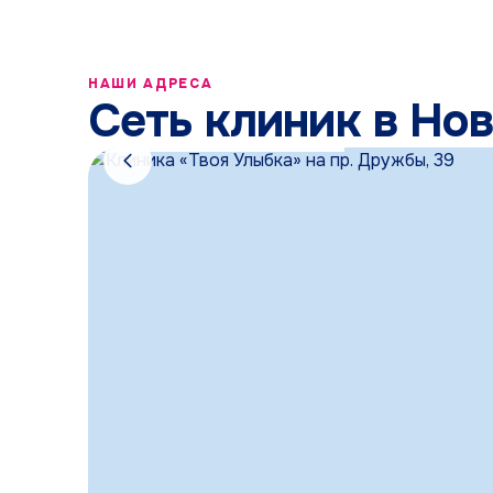
 сделали
до
работы. Я
 визитом
КЛИНИКА
НАШИ АДРЕСА
пр. Дружбы, 39
стью
Сеть клиник в Но
ию всем,
1, 2 этажи
!